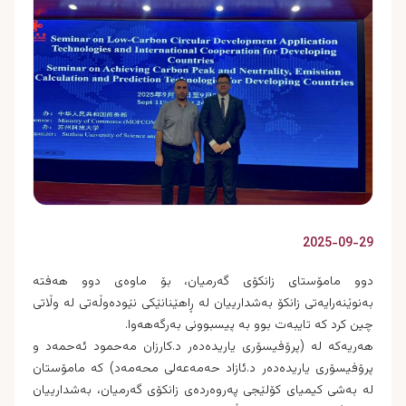
2025-09-29
دوو مامۆستای زانکۆی گەرمیان، بۆ ماوەی دوو هەفتە
بەنوێنەرایەتی زانکۆ بەشدارییان لە ڕاهێنانێکی نێودەوڵەتی لە وڵاتی
چین کرد کە تایبەت بوو بە پیسبوونی بەرگەهەوا.
هەریەکە لە (پرۆفیسۆری یاریدەدەر د.کارزان مەحمود ئەحمەد و
پرۆفیسۆری یاریدەدەر د.ئازاد حەمەعەلی محەمەد) کە مامۆستان
لە بەشی کیمیای کۆلێجی پەروەردەی زانکۆی گەرمیان، بەشدارییان