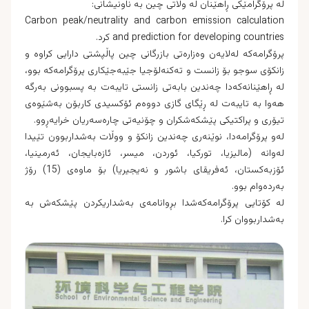
لە پرۆگرامێکی ڕاهێنان لە وڵاتی چین بە ناونیشانی:
‏Carbon peak/neutrality and carbon emission calculation
and prediction for developing countries کرد.
پرۆگرامەکە لەلایەن وەزارەتی بازرگانی چین پاڵپشتی دارایی کراوە و
زانکۆی سوجو بۆ زانست و تەکنەلۆجیا جێبەجێکاری پرۆگرامەکە بوو،
لە ڕاهێنانەکەدا چەندین بابەتی زانستی تایبەت بە پسبوونی بەرگە
هەوا بە تایبەت لە ڕێگای گازی دووەم ئۆکسیدی کاربۆن بەشێوەی
تیۆری و پراکتیکی پێشکەشکران و چۆنیەتی چارەسەریان خرایەڕوو.
لەو پرۆگرامەدا، نوێنەری چەندین زانکۆ و ووڵات بەشداربوون تێیدا
لەوانە (مالیزیا، تورکیا، ئوردن، میسر، ئازەبایجان، ئەرمینیا،
ئۆزبەکستان، ئەفریقای باشور و نەیجیریا) بۆ ماوەی (15) رۆژ
بەردەوام بوو.
لە کۆتایی پرۆگرامەکەشدا بڕوانامەی بەشداریکردن پێشکەش بە
بەشداربووان کرا.