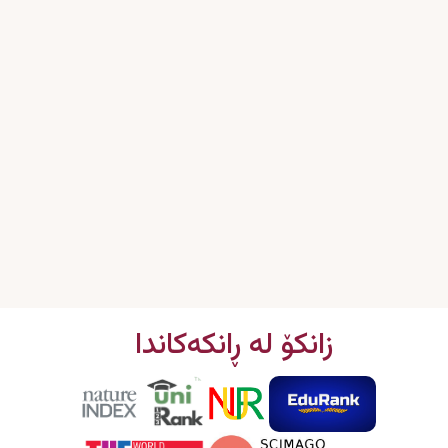
زانکۆ لە ڕانکەکاندا