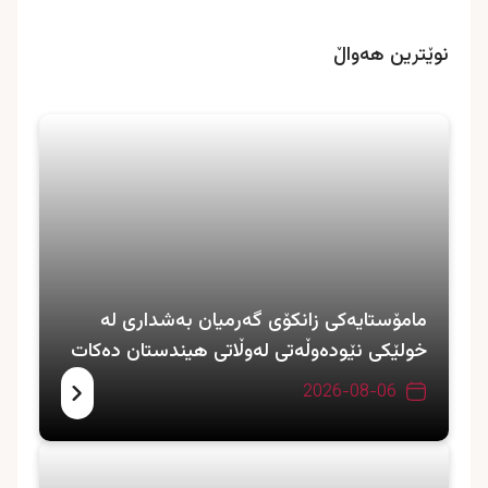
نوێترین هەواڵ
مامۆستایەکی زانکۆی گەرمیان بەشداری لە
خولێکی نێودەوڵەتی لەوڵاتی هیندستان دەکات
2026-08-06