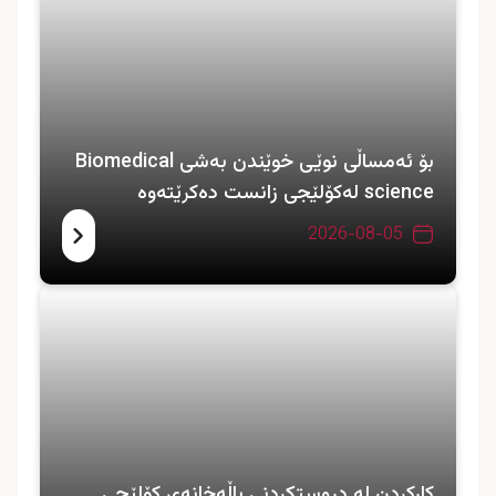
بۆ ئەمساڵی نوێی خوێندن بەشی Biomedical
science لەکۆلێجی زانست دەکرێتەوە
2026-08-05
کارکردن لە دروستکردنی باڵەخانەی کۆلێجی