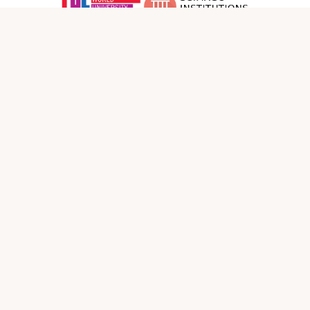
بەستەرەکانی سۆشیال میدیا