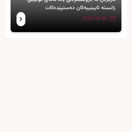
زانستە ئایینییەکان دەستپێدەکات
2026-08-05