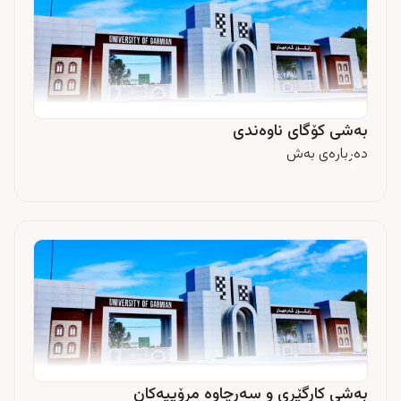
بەشی کۆگای ناوەندی
دەربارەى بەش
بەشی کارگێڕی و سەرچاوە مرۆییەکان