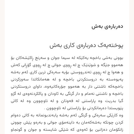
دەربارەى بەش
پوختەیەک دەربارەی کاری بەش
بوونى بەشى باخچە یەکێکە لە سیما جوان و سەرنج ڕاکێشەکان بۆ
هەموو جێگە و شوێنێک چ لە ڕووى جوانى چ لە ڕووى گۆڕانى کەش
و هەوا چ لە ڕووى تەندرووستی بۆیە سەرەکی ترین کارى ئەم بەشە
پەیوەستە بە دروستکردنى باخچە و لە هەمانکاتدا سەوزکردنى
باخچەکە ناشتنى دار بە هەموو جۆرەکانیەوە، داواى دروستکردنى
باخچە و ناشتنى نەمام و دار گرنگی بە ئاودان و پاککردنەوەى لە گژو
گیا بدریت وە پاراستنى لە فەوتان و لە ناوچوون وە لە کاتی
پێویستدا دەرمانکردنى بۆ پاراستنى لە ناوچوون .
وە کارێکی سەرەکی و گرنگی ئەم بەشە پابەندبونمانە بە کاتی دەوام
کردن چونکە بەشەکەمان بە داینەمۆى جوانى و بەرەو پێش چوونی
زانکۆمان دەزانین بۆ ئەوەى کە شێکی شایستە و جوان و گونجاو