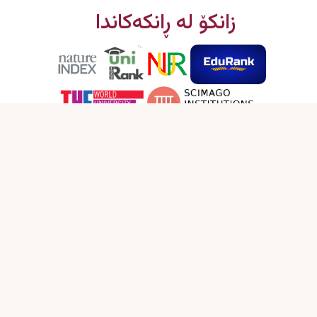
زانکۆ لە ڕانکەکاندا