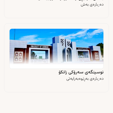
دەربارەى بەش
نوسینگەی سەرۆکی زانکۆ
دەربارەى بەڕێوەبەرایەتى