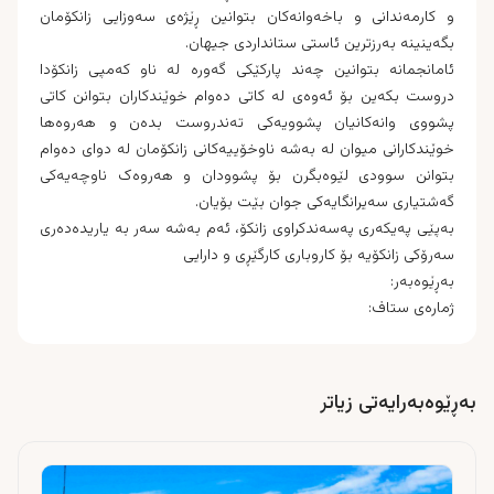
و کارمەندانی و باخەوانەکان بتوانین ڕێژەی سەوزایی زانکۆمان
بگەینینە بەرزترین ئاستی ستانداردی جیهان.
ئامانجمانە بتوانین چەند پارکێکی گەورە لە ناو کەمپی زانکۆدا
دروست بکەین بۆ ئەوەی لە کاتی دەوام خوێندکاران بتوانن کاتی
پشووی وانەکانیان پشوویەکی تەندروست بدەن و هەروەها
خوێندکارانی میوان لە بەشە ناوخۆییەکانی زانکۆمان لە دوای دەوام
بتوانن سوودی لێوەبگرن بۆ پشوودان و هەروەک ناوچەیەکی
گەشتیاری سەیرانگایەکی جوان بێت بۆیان.
بەپێی پەیکەری پەسەندکراوی زانکۆ، ئەم بەشە سەر بە یاریدەدەری
سەرۆکی زانکۆیە بۆ کاروباری کارگێڕی و دارایی
بەڕێوەبەر:
ژمارەی ستاف:
بەڕێوەبەرایەتی زیاتر