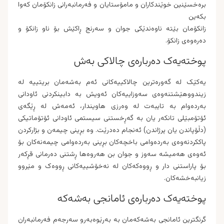
برەخسێنین خوێندکاران و مامۆستایان و فەرمانبەرانى زانکۆمان کەوا
بکەین
زانکۆمان بێتە ناوەندێکی جوان و سەرنج ڕاکێش بۆ ناو زانکۆ و
دەرەوەى زانکۆ.
پوختەیەک دەربارەی چالاکی بەش
یەکێک لە گەورەترین چالاکییەکانی ئەم بەشەمان بریتییە لە
زیندووهێشتنەوەی سەوزاییەکان ئەویش بە دابینکردنی ئاودانی
بەردەوام بە تایبەت لە وەرزى هاویندار، ئەمەش لە ڕێگەی
ئۆتۆمبێلی تانکەر یان بە گەڕخستنی سیستمى ئاودانی ئۆتۆماتیکی
(دڵۆپاندن یان پرژاندن) ئەنجام دەدرێت. وە بڕینی چیمەن و بژارکردن
پاککردنەوەی بەردەوامی باخچەکان بڕینی بەردەوامی چیمەنەکان بۆ
ئەوەی هەمیشە سەوز و جوان بن هەروەها ڕشتنی دەرمانی قڕکەر
بۆ پاراستنی دار و ڕووەکەکان لە نەخۆشییەکانی ڕووەک و مێروو
زیانبەخشەکان.
پوختەیەک دەربارەی ئامانجی بەشەکە
گرنگترین ئامانجی بەشەکەمان بە بەڕێوەبەرو سەرجەم فەرمانبەران