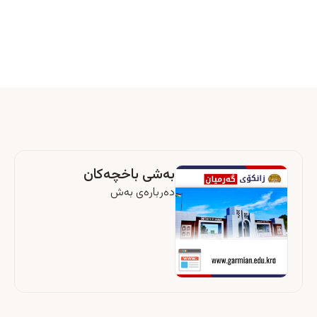
بەشی باخچەکان
دەربارەى بەش