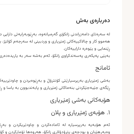
دەربارەی بەش
لە سەرەتای دامەزراندنی زانکۆی گەرمیانەوە، بەڕێوبەرایەتی دارایی د
هەموو کار و چالاکییەکانی ژمێریاری و وردبینی لە سەرجەم کۆلێژ، ب
ڕێنمایی و پێوەرە داراییەکان.
بەپێی پەیکەری پەسەندکراوی زانکۆ، ئەم بەشە سەر بە یاریدەدەری سە
ئامانج
بەشی ژمێریاری بەرپرسیارێتی کۆنترۆڵ و بەڕێوەبردن و چاودێرییەکی
ڕێگەی جێبەجێکردنی بنەماکانی ژمێریاری و پابەندبوون بە یاسا و ڕێن
هۆبەکانی بەشی ژمێریاری
١. هۆبەی ژمێریاری و پلان
ئەم هۆبەیە بەرپرسیارە لە ئامادەکردن و چاودێریکردن و بە
وەبەرھێنان و بودجەی پترۆدۆلاری زانکۆ، هەروەها تۆمارکردن و ک