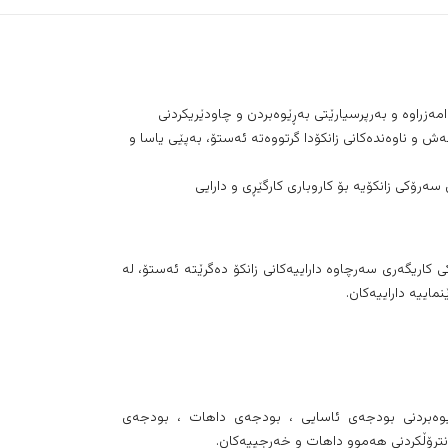
امەزراوە و بەرپرسیارێتی بەڕێوەبردن و چاودێریکردنی
ەش و ناوەندەکانی زانکۆدا گرتووەتە ئەستۆ، بەپێی یاسا و
رۆکی زانکۆیە بۆ کاروباری کارگێڕی و دارایی
 کاریگەری سەرچاوە داراییەکانی زانکۆ دەگرێتە ئەستۆ، لە
ماییە داراییەکان.
ڕێوەبردنی بودجەی ئاسایی ، بودجەی داهات ، بودجەی
ۆنترۆڵکردنی هەموو داهات و خەرجییەکان.