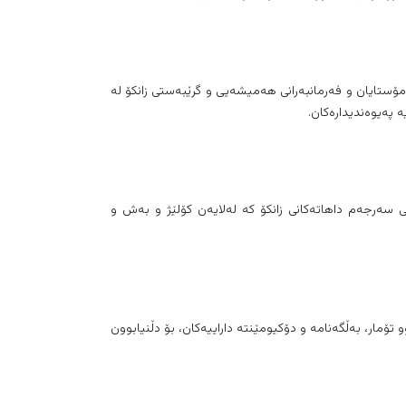
ۆستایان و فەرمانبەرانی هەمیشەیی و گرێبەستی زانکۆ لە
نی سەرجەم داهاتەکانی زانکۆ کە لەلایەن کۆلێژ و بەش و
ۆمار، بەڵگەنامە و دۆکیومێنتە داراییەکان، بۆ دڵنیابوون