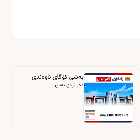
بەشی کۆگای ناوەندی
دەربارەى بەش