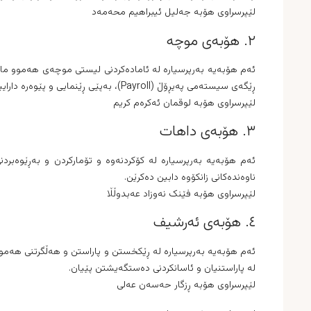
لێپرسراوی هۆبە
جەلیل ئیبراهیم محەمەد
٢. هۆبەی موچە
ئەم هۆبەیە بەرپرسیارە لە ئامادەکردنی لیستی موچەی هەموو مام
ڕێگەی سیستەمی پەیڕۆڵ (Payroll)، بەپێی ڕێنمایی و پێوەرە داراییە پەیوەندیدارەکان.
لێپرسراوی هۆبە
لوقمان ئەکرەم کریم
٣. هۆبەی داهات
ئەم هۆبەیە بەرپرسیارە لە کۆکردنەوە و تۆمارکردن و بەڕێوەبرد
ناوەندەکانی زانکۆوە دابین دەکرێن.
لێپرسراوی هۆبە
فێنک نەوزاد عەبدوڵڵا
٤. هۆبەی ئەرشیف
ئەم هۆبەیە بەرپرسیارە لە ڕێکخستن و پاراستن و هەڵگرتنی هەموو ت
لە پاراستنیان و ئاسانکردنی دەستگەیشتن پێیان.
لێپرسراوی هۆبە
ڕزگار حەسەن عەلی