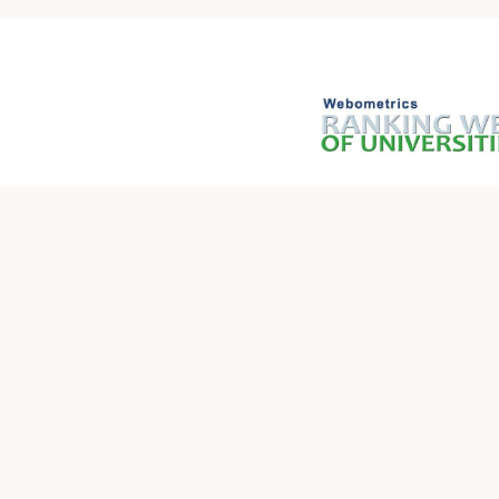
بەستەری خێرا
وەزارەتی خوێندنی باڵا و توێژینەوەی زانستی عێراق
وەزارەتی خوێندنی باڵا و توێژینەوەی زانستی
زانکۆی سلێمانی