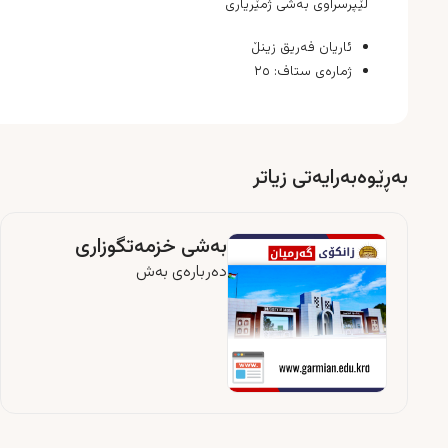
لێپرسراوی بەشی ژمێریاری
ئاریان فەریق زینڵ
ژمارەی ستاف:
٢٥
بەڕێوەبەرایەتی زیاتر
بەشی خزمەتگوزارى
دەربارەى بەش