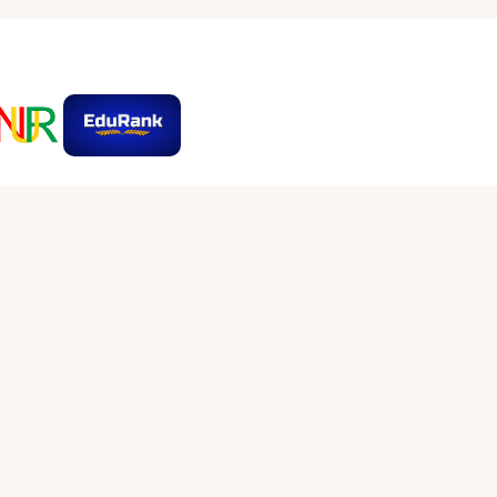
بەستەرەکانی سۆشیال میدیا