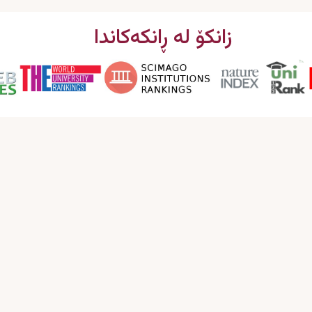
زانکۆ لە ڕانکەکاندا
پەیوەندیمان پێوە بکە
ئیمەیل : info@garmian.edu.krd
مۆبایل : 009647702120160
ناونیشان : عێراق، هەرێمی کوردستان، کەلار، زانکۆی
گەرمیان