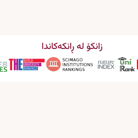
زانکۆ لە ڕانکەکاندا
پەیوەندیمان پێوە بکە
ئیمەیل : info@garmian.edu.krd
مۆبایل : 009647702120160