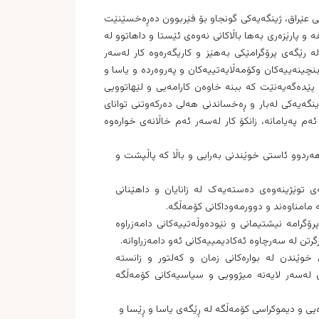
ی عێراق، ژینگەیەکی گونجاو بۆ فێربوون دەڕەخسێنێت
 و پارێزەری بەها باڵاکانی نەوەی ئێستا و داهاتوو لە
لە رێگەی پرۆگرامێکی بەهێز و کاریگەرەوە کار لەسەر
نچینەییەکان وکۆمەڵایەتییەکان و پەروەردە و یاسا و
 پێدەگەیەنێت کە ببنە خاوەن کارامەیی و لێهاتوویی
ژینگەیەکی لەبار و ڕەخساندنی هەلی دەرکەوتنی توانای
ەم پەیامانە، زانکۆ کار لەسەر ئەم خاڵانەی خوارەوە
ردوو ئاستی خوێندنی بەرایی و باڵا کە پاڵپشت و
 توێژینەوەی دەستەیەک لە زانایان و داهێنانی
مامناوەند و دوورمەوداکانی کۆمەڵگە.
ۆگرامە نیشتیمانی و نێودەوڵەتییەکانی دامەزراوە
تن لە سەرچاوە ئەکادیمییەکانی ئەو دامەزراوانە.
 خوێندن لە بوارەکانی زمان و کەلتور و زانستە
دن لەسەر لایەنە میژوویی و سیاسیەکانی کۆمەڵگە
وەیی و دیموکراسی کۆمەڵگە لە ڕێگەی یاسا و ڕێسا و