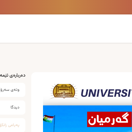
دەربارەی ئێمە
وتەی سەرۆکی
دیدگا
پەیامی زانکۆ