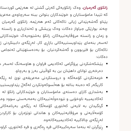
زانکۆی گەرمیان
، وەک زانکۆیەکی کەرتی گشتی لە هەرێمی کوردستان
کە تێیدا مامۆستایان و خوێندکاران بتوانن ببنە سەرچاوەی مەعریفە
پێناو گەشەپێدانی ژیانی تاکەکانی ئەم هەرێمە. زانکۆی گەرمیان 
چەند بوارێکی جیاواز دەکات وەک پزیشکی و ئەندازیاری و زانستە ب
و زمان و زانستە مرۆڤایەتییەکان. زانکۆ بەشێوەیەک خوێندکارانی
لەسەر بنەمای پێداویستییەکانی بازاڕی کار، لەڕێگەی دابینکردنی 
تاکەکان بۆ فێربوون و گەشەکردنیان. بۆ بەدەستهێنانی ئەنجامی ئ
دەکات:
پێشکەشکردنی پرۆگرامی ئەکادیمی فراوان و هاوسەنگ لەسەر هە
دەرخەری توانای داهێنان بن بە کواڵیتی بەرز و بەرچاو.
خزمەتکردنی کۆمەڵگە و دروستکردنی مەعریفەی نوێ لە ڕێگەی
کاریگەر کە دەبنە بناغە بۆ هەڵسوکەوتکردن لەگەڵ پێداویستییە 
بەشداری کارای دەستەی مامۆستایان و خوێندکارانی زانکۆ لە پر
ئەکادیمییە ناوخۆیی و نێودەوڵەتییەکان بەمەبەستی سوود وەرگر
گرنگیدان بە لایەنی کەلتوری کۆمەڵگا لە رێگەی بەرنامەکانی
کۆمەڵایەتی و مرۆڤایەتییەکان و هاندانی توێژەران بۆ کارکر
لەڕێگەی چالاکییە ئەکادیمییەکانەوە.
ڕێزگرتن لە بنەما سەرەکییەکانی فرە ڕەگەزی و فرە کەلتوری، کرا