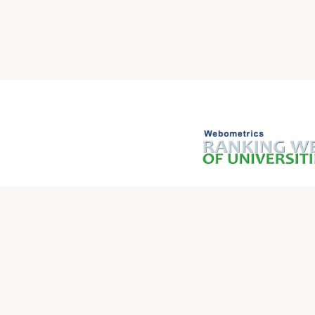
بەستەری خێرا
وەزارەتی خوێندنی باڵا و توێژینەوەی زانستی عێراق
وەزارەتی خوێندنی باڵا و توێژینەوەی زانستی