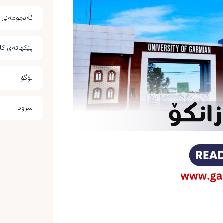
ئەنجومەنی زا
پێکهاتەی کا
لۆگۆ
سرود