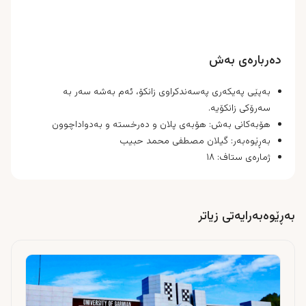
دەربارەی بەش
بەپێی پەیکەری پەسەندکراوی زانکۆ، ئەم بەشە سەر بە
سەرۆکی زانکۆیە.
هۆبەکانی بەش:
هۆبەی پلان و دەرخستە و بەدواداچوون
بەڕێوەبەر:
گیلان مصطفى محمد حبیب
ژمارەی ستاف:
١٨
بەڕێوەبەرایەتی زیاتر