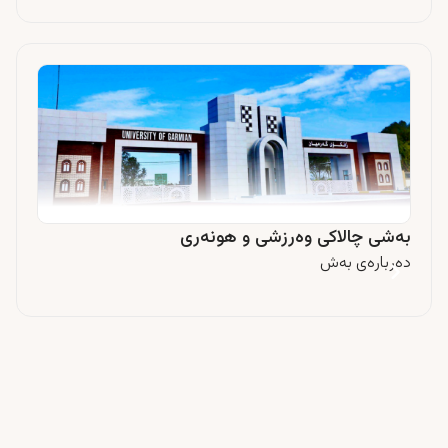
بەشی چالاکی وەرزشی و هونەری
دەربارەی بەش