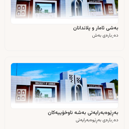
بەشی ئامار و پلاندانان
دەربارەی بەش
بەڕێوەبەرایەتی بەشە ناوخۆییەکان
دەربارەی بەڕێوەبەرایەتی