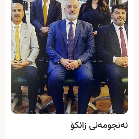
ئەنجومەنی زانکۆ