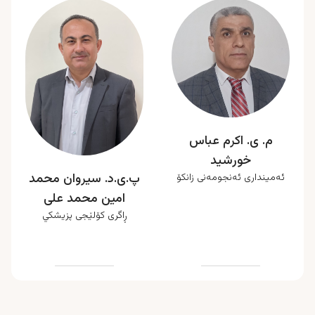
م. ى. اكرم عباس
خورشيد
پ.ی.د. سیروان محمد
ئەمینداری ئەنجومەنی زانکۆ
امین محمد علی
ڕاگری کۆلێجی پزیشکي