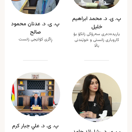
پ. ی. د. محمد ابراهیم
پ. ی. د. عدنان محمود
خلیل
صالح
یاریدەدەری سەرۆکی زانکۆ بۆ
ڕاگری کۆلێجی زانست
کاروباری زانستی و خوێندنی
باڵا
پ. ی. د. علي جبار کرم