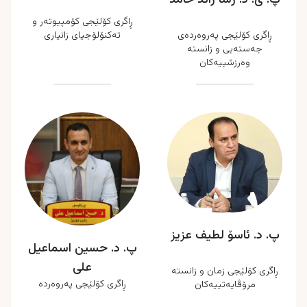
پ. ی. د. رشا رائد حامد
ڕاگری کۆلێجی کۆمپیوتەر و
ڕاگری کۆلێجی پەروەردەی
تەکنۆلۆجیای زانیاری
جەستەیی و زانستە
وەرزشییەکان
پ. د. ئاسۆ لطیف عزیز
پ. د. حسين اسماعيل
على
ڕاگری کۆلێجی زمان و زانستە
ڕاگری کۆلێجی پەروەردە
مرۆڤایەتییەکان