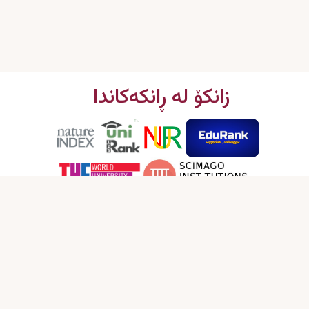
زانکۆ لە ڕانکەکاندا