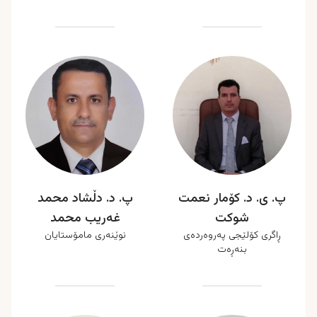
پ. ی. د. کۆمار نعمت
پ. د. دڵشاد محمد
شوکت
غەریب محمد
ڕاگری کۆلێجی پەروەردەی
نوێنەری مامۆستایان
بنەڕەت