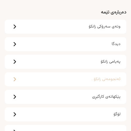
دەربارەی ئێمە
وتەی سەرۆکی زانکۆ
دیدگا
پەیامی زانکۆ
ئەنجومەنی زانکۆ .
پێکهاتەی کارگێڕی
لۆگۆ