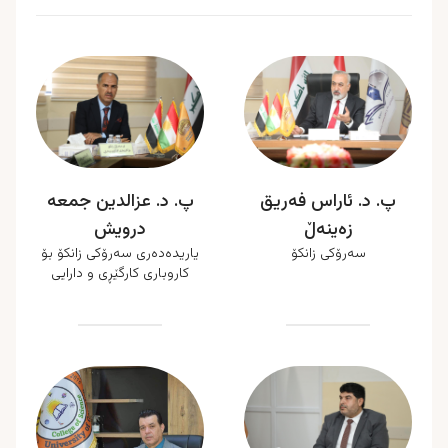
پ. د. ئاراس فەریق
پ. د. عزالدین جمعە
زەینەڵ
درویش
سەرۆکی زانکۆ
یاریدەدەری سەرۆکی زانکۆ بۆ
کاروباری کارگێڕی و دارایی