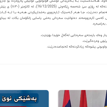
كاتەوە، هـەڵـدەستێت بـە بـەكرێدانی کۆشکی فۆتۆکۆپی کۆلێجی پەروەردە بۆ جاری
دووه‌م لــە ڕێـگـەی زیادكردنی ئاشكراوە بۆ ماوەی ساڵێک، زیادکردنەکە لە ڕۆژی سێ شه‌ممه‌ ڕێكه‌وتی (16/12/2025)، لە كاتژمێر (:٣٠
ەنجام دەدرێت، جـا هـەر كـەسێک ئـارەزووی بەشداریكردنی هـەیـە بـا لــە كــات
اتریش کەسی ئارەزوومەند دەتوانێت سەردانی بەشی یاسایی زانكۆمان بکات لە بینای
ەرامبەرە.