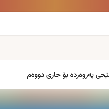
جی پەروەردە بۆ جاری دووه‌م