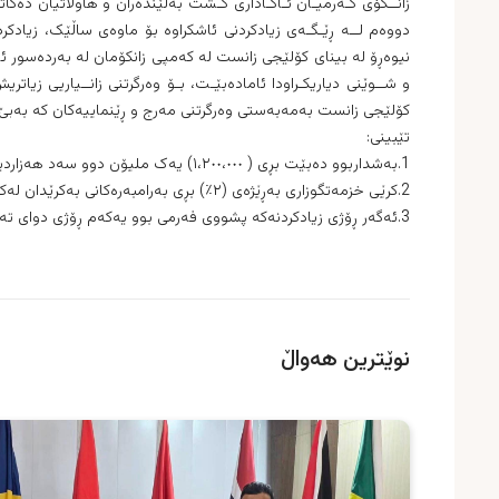
زانــكۆی گـەرمیـان ئـاگـاداری گـشت بەڵێندەران و هاوڵاتیان دە
نیوه‌ڕۆ لە بینای كۆلێجی زانست لە كەمپی زانكۆمان لە بەردەسور ئ
و شــوێنی دیاریكـراودا ئامادەبێـت، بـۆ وەرگرتنی زانــیاریی زی
كۆلێجی زانست بەمەبەستی وەرگرتنی مەرج و ڕێنماییەكان کە بەبێ ب
تێبینی:
1.بەشداربوو دەبێت بڕی ( ١،٢٠٠،٠٠٠) یەک ملیۆن دوو سەد هەزاردینار وەك بارمتەی سەرەتایی لەگەڵ خۆیدا بهێنێت.
2.کرێی خزمەتگوزاری بەڕێژەی (٢٪) بڕی بەرامبەرەکانی بەکرێدان لەکرێچی وەردەگیرێت.
3.ئەگەر ڕۆژی زیادكردنەكە پشووی فەرمی بوو یەكەم ڕۆژی دوای تەواوبونی پشوەكە زیادكردنەكە ئەنجامدەدرێت.
نوێترین هەواڵ