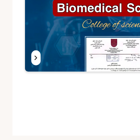
بۆ ئەمساڵی نوێی خوێندن بەشی Biomedical science لەکۆلێجی