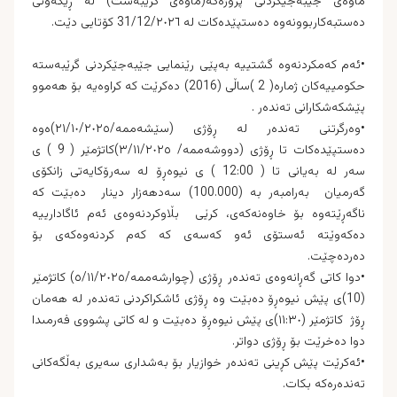
ماوه‌ى جێبه‌جێكردنى پرۆژه‌كه‌(ماوه‌ى گرێبه‌ست) له‌ ڕێكه‌وتى
ده‌ستبه‌كاربوونه‌وه‌ ده‌ستپێده‌كات له‌ 31/12/٢٠٢٦ کۆتایى دێت.
•ئه‌م كه‌مكردنه‌وه‌ گشتییه‌ به‌پێی رێنمایی جێبه‌جێكردنی گرێبه‌سته‌
حكومییه‌كان ژماره‌( 2 )ساڵی (2016) ده‌كرێت كه‌ كراوه‌یه‌ بۆ هه‌موو
پێشكه‌شكارانی ته‌نده‌ر .
•وه‌رگرتنى ته‌نده‌ر له‌ ڕۆژى (سێشەممە/٢١/١٠/٢٠٢٥)ەوه‌
ده‌ستپێده‌كات تا ڕۆژى (دووشەممە/ ٣/١١/٢٠٢٥)كاتژمێر ( 9 ) ى
سه‌ر له‌ به‌یانى تا ( 12:00 ) ى نیوه‌ڕۆ له‌ سه‌رۆكایه‌تى زانكۆى
گه‌رمیان به‌رامبه‌ر به‌ (100.000) سه‌دهه‌زار دینار ده‌بێت كه‌
ناگه‌ڕێته‌وه‌ بۆ خاوه‌نه‌كه‌ی،‌ كرێى بڵاوكردنه‌وه‌ى ئه‌م ئاگادارییه‌
ده‌كه‌وێته‌ ئه‌ستۆى ئه‌و كه‌سه‌ى كه‌ كه‌م كردنه‌وه‌كه‌ی بۆ
ده‌رده‌چێت.
•دوا كاتی گه‌ڕانه‌وه‌ى ته‌نده‌ر ڕۆژى (چوارشەممە‌/٥/١١/٢٠٢٥) كاتژمێر
(10)ى پێش نیوه‌ڕۆ ده‌بێت وه‌ ڕۆژى ئاشكراكردنى ته‌نده‌ر له‌ هه‌مان
ڕۆژ كاتژمێر (١١:٣٠)ی پێش نیوه‌ڕۆ ده‌بێت و‌ له‌ كاتى پشووى فه‌رمىدا
دوا ده‌خرێت بۆ ڕۆژى دواتر.
•ئه‌كرێت پێش كڕینی ته‌نده‌ر خوازیار بۆ به‌شداری سه‌یری به‌ڵگه‌كانی
ته‌نده‌ره‌كه‌ بكات.