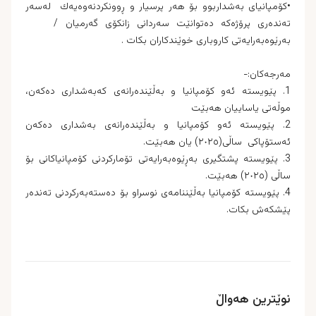
•كۆمپانیای به‌شداربوو بۆ هه‌ر پرسیار و ڕوونكردنه‌وه‌یه‌ك له‌سه‌ر
ته‌نده‌ری پرۆژه‌كه‌ ده‌توانێت سه‌ردانی زانكۆی گه‌رمیان /
به‌رێوه‌به‌رایه‌تی كاروبارى خوێندکاران بكات .
مه‌رجه‌كان:-
1. پێویسته‌ ئه‌و كۆمپانیا و به‌ڵێنده‌رانه‌ى كه‌به‌شدارى ده‌كه‌ن،
موڵه‌تى یاساییان هه‌بێت
2. پێویسته‌ ئه‌و كۆمپانیا و به‌ڵێنده‌رانه‌ی به‌شداری ده‌كه‌ن
ئه‌ستۆپاكی ساڵی(٢٠٢٥) یان هه‌بێت.
3. پێویستە پشتگیرى بەڕێوەبەرایەتى تۆمارکردنى کۆمپانیاکانى بۆ
ساڵى (٢٠٢٥) هەبێت.
4. پێویستە کۆمپانیا بەڵێننامەى نوسراو بۆ دەستەبەرکردنى تەندەر
پێشکەش بکات.
نوێترین هەواڵ