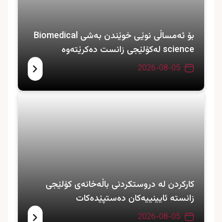
بۆ ئەمساڵی نوێی خوێندن بەشی Biomedical
science لەکۆلێجی زانست دەکرێتەوە
2026-08-05
کارکردن لە دروستکردنی باڵەخانەی کۆلێجی
زانستە ئایینییەکان دەستپێدەکات
2026-08-05