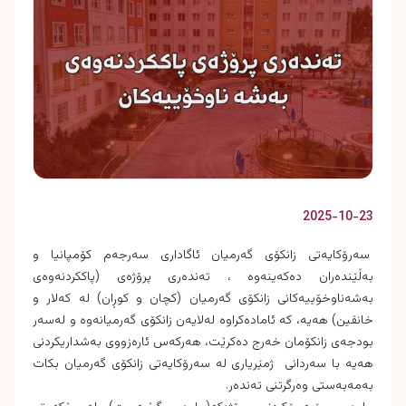
2025-10-23
سەرۆکایەتی زانکۆی گەرمیان ئاگاداری سه‌رجه‌م كۆمپانیا و
به‌ڵێنده‌ران ده‌كه‌ینه‌وه‌ ، ته‌نده‌ری پرۆژه‌ی‌ (پاککردنەوەى
به‌شه‌ناوخۆییه‌كانى زانکۆی گەرمیان (کچان و کوڕان) لە کەلار و
خانقین) هەیە، كه‌ ئاماده‌كراوه‌ له‌لایه‌ن زانكۆی گەرمیانەوە و له‌سه‌ر
بودجه‌ی زانكۆمان خه‌رج ده‌كرێت، هه‌ركه‌س ئاره‌زووى به‌شداریكردنى
هه‌یه‌ با سه‌ردانى ژمێریارى له‌ سه‌رۆكایه‌تى زانكۆى گه‌رمیان بكات
به‌مه‌به‌ستى وه‌رگرتنى ته‌نده‌ر.