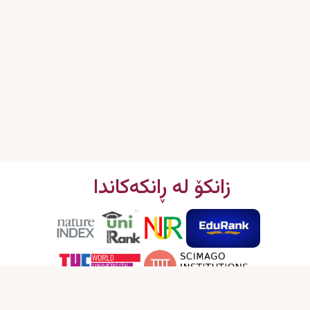
زانکۆ لە ڕانکەکاندا