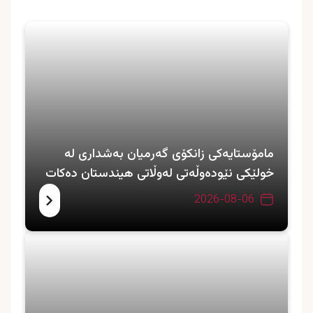
مامۆستایەکی زانکۆی گەرمیان بەشداری لە
خولێکی نێودەوڵەتی لەوڵاتی هیندستان دەکات
2026-08-06