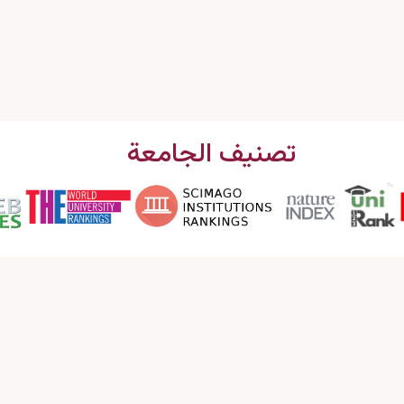
تصنيف الجامعة
اتصل بنا
البريد الإلكتروني : info@garmian.edu.krd
الهاتف : 009647702120160