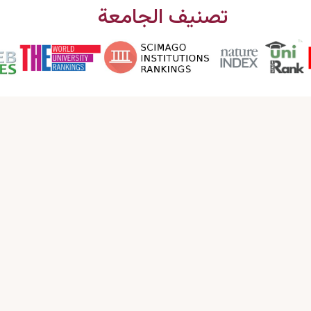
تصنيف الجامعة
اتصل بنا
البريد الإلكتروني : info@garmian.edu.krd
الهاتف : 009647702120160
العنوان : العراق، إقليم كردستان، مدینة كلار، جامعة
گرميان