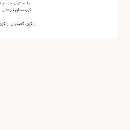
به‌ تۆ ژیان جوانتر د
كوردستان ئاوه‌دان د
زانكۆی گه‌رمیان، زانكۆ