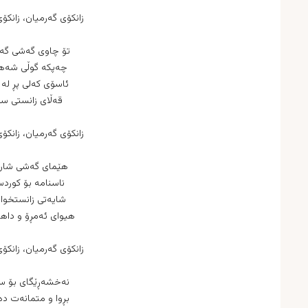
زانكۆی گه‌رمیان، زانكۆ
تۆ چاوی گه‌شی گه‌
چه‌پكه‌ گوڵی شه‌ه
ئاسۆی كه‌لی پڕ له‌
قه‌ڵای زانستی س
زانكۆی گه‌رمیان، زانكۆ
هێمای گه‌شی شار
ناسنامه‌ بۆ كوردس
شایه‌تی زانستخوا
هیوای ئه‌مڕۆ و داه
زانكۆی گه‌رمیان، زانكۆ
نه‌خشه‌ڕێگای بۆ سب
بڕوا و متمانه‌ت ده‌