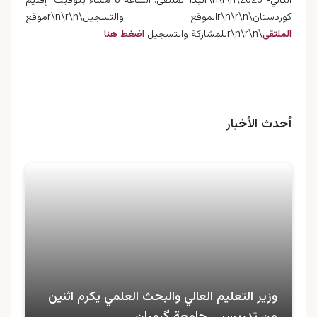
الثاني- 2023\r\n\r\nتبدأ الملتقى: الساعة 8 مساءً بتوقيت إقليم
كوردستان\r\n\r\nالموقع والتسجيل\r\n\r\nموقع
الملتقى
\r\n\r\nللمشاركة والتسجيل
اضغط هنا
.
أحدث الأخبار
وزير التعليم العالي والبحث العلمي يكرم اثنين