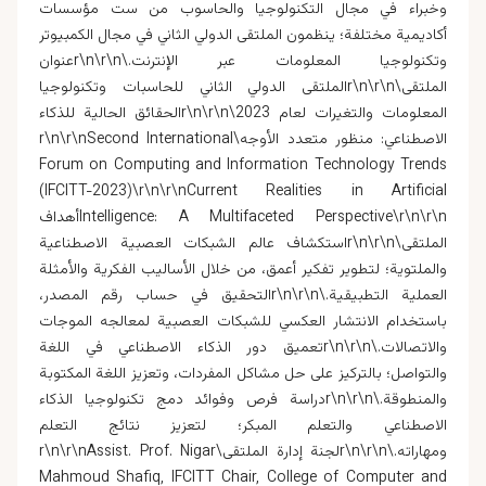
وخبراء في مجال التكنولوجيا والحاسوب من ست مؤسسات
أكاديمية مختلفة؛ ينظمون الملتقی الدولي الثاني في مجال الكمبيوتر
وتكنولوجيا المعلومات عبر الإنترنت.\r\n\r\nعنوان
الملتقی\r\n\r\nالملتقى الدولي الثاني للحاسبات وتكنولوجيا
المعلومات والتغيرات لعام 2023\r\n\r\nالحقائق الحالية للذكاء
الاصطناعي: منظور متعدد الأوجه\r\n\r\nSecond International
Forum on Computing and Information Technology Trends
(IFCITT-2023)\r\n\r\n
Current Realities in Artificial
Intelligence: A Multifaceted Perspective
\r\n\r\nأهداف
الملتقی\r\n\r\nاستكشاف عالم الشبكات العصبية الاصطناعية
والملتوية؛ لتطوير تفكير أعمق، من خلال الأساليب الفكرية والأمثلة
العملية التطبيقية.\r\n\r\nالتحقيق في حساب رقم المصدر،
باستخدام الانتشار العكسي للشبكات العصبية لمعالجه‌ الموجات
والاتصالات.\r\n\r\nتعميق دور الذكاء الاصطناعي في اللغة
والتواصل؛ بالتركيز على حل مشاكل المفردات، وتعزيز اللغة المكتوبة
والمنطوقة.\r\n\r\nدراسة فرص وفوائد دمج تكنولوجيا الذكاء
الاصطناعي والتعلم المبكر؛ لتعزيز نتائج التعلم
ومهاراته.\r\n\r\nلجنة إدارة الملتقی\r\n\r\nAssist. Prof.
Nigar
Mahmoud Shafiq
, IFCITT Chair, College of Computer and