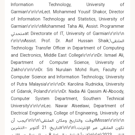
Information Technology, University of
Garmian\r\n\r\nLect.
Mohammed Yousif Shakor
, Director
of Information Technology and Statistics, University of
Garmian\r\n\r\n
Mohammed Taha Ali
, Assist. Programmer
at Directorate of IT, University of Garmian\r\n\r\nمتحدثي
الملتقى\r\n\r\nAssist. Prof. Dr.
,
Asif Hussain Shaik
Technology Transfer Officer in Department of Computing
and Electronics, Middle East College\r\n\r\nDr.
Ismael Ali
,
Department of Computer Science, University of
Zakho\r\n\r\nDr.
Siti Nurulain Mohd Rum
, Faculty of
Computer Science and Information Technology, University
of Putra Malaysia\r\n\r\nDr.
Karolina Rudnicka
, University
of Gdansk, Poland\r\n\r\nDr.
Nadia Ali Qassim Al-Aboody
,
Computer System Department, Southern Technical
University\r\n\r\nLec.
Nawar Alseelawi
, Department of
Electrical Engineering, College of Engineering, University of
Missan\r\n\r\nالوقت والتاريخ ومكان الملتقى\r\n\r\nيجب أن
تكون الملتقى عبر الإنترنت.\r\n\r\nالتاريخ: 21 أكتوبر –التشرين